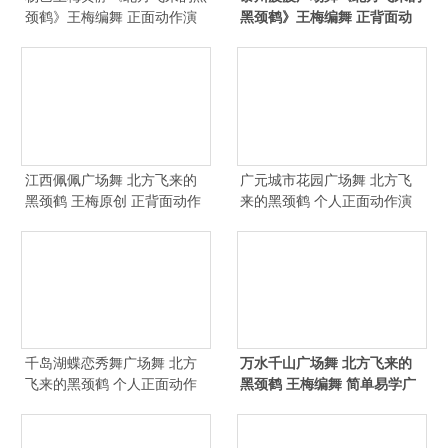
颈鹤》王梅编舞 正面动作演
黑颈鹤》王梅编舞 正背面动
示
作演示
江西佩佩广场舞 北方飞来的
广元城市花园广场舞 北方飞
黑颈鹤 王梅原创 正背面动作
来的黑颈鹤 个人正面动作演
演示
示
千岛湖蝶恋秀舞广场舞 北方
万水千山广场舞 北方飞来的
飞来的黑颈鹤 个人正面动作
黑颈鹤 王梅编舞 简单易学广
演示
场舞