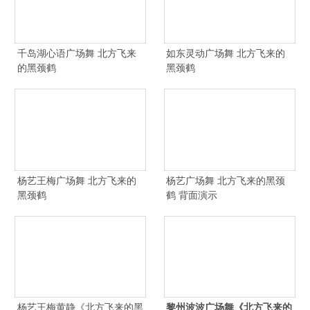
千岛湖心语广场舞 北方飞来
如东灵动广场舞 北方飞来的
的黑颈鹤
黑颈鹤
杨艺王梅广场舞 北方飞来的
杨艺广场舞 北方飞来的黑颈
黑颈鹤
鹤 背面演示
杨艺王梅黄静《北方飞来的黑
黎州波波广场舞《北方飞来的