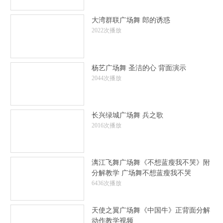
大湾群联广场舞 郎的诱惑
2022次播放
杨艺广场舞 圣洁的心 背面演示
2044次播放
长兴绿城广场舞 兵之歌
2016次播放
漓江飞舞广场舞《不想蓝瘦我不哭》附
分解教学 广场舞不想蓝瘦我不哭
6436次播放
天使之翼广场舞《中国牛》正背面分解
动作教学视频