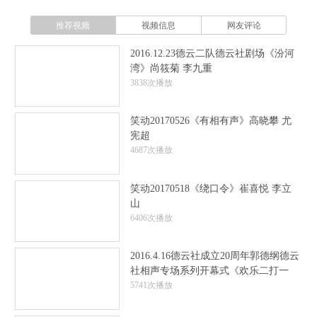
推荐视频
视频信息
网友评论
2016.12.23德云二队德云社剧场《汾河
湾》尚筱菊 李九重
3838次播放
笑动20170526《有相有声》高晓攀 尤
宪超
4687次播放
笑动20170518《绕口令》崔喜悦 李立
山
6406次播放
2016.4.16德云社成立20周年郭德纲德云
社相声专场系列开幕式《欢乐二打一
5741次播放