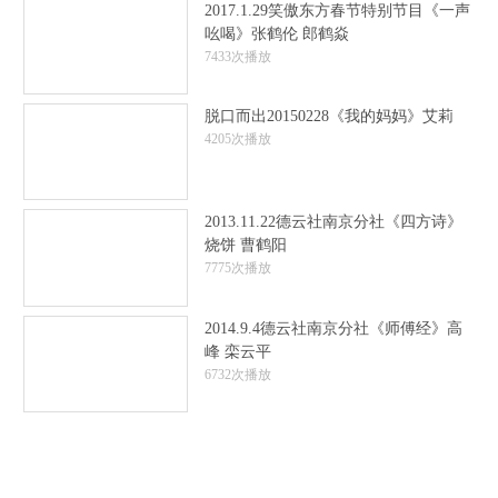
2017.1.29笑傲东方春节特别节目《一声
吆喝》张鹤伦 郎鹤焱
7433次播放
脱口而出20150228《我的妈妈》艾莉
4205次播放
2013.11.22德云社南京分社《四方诗》
烧饼 曹鹤阳
7775次播放
2014.9.4德云社南京分社《师傅经》高
峰 栾云平
6732次播放