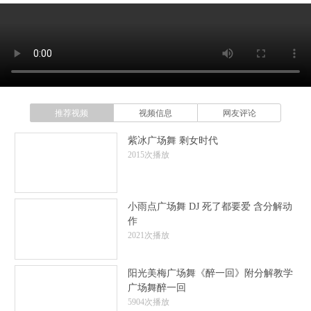
推荐视频
视频信息
网友评论
紫冰广场舞 剩女时代
2015次播放
小雨点广场舞 DJ 死了都要爱 含分解动
作
2021次播放
阳光美梅广场舞《醉一回》附分解教学
广场舞醉一回
5904次播放