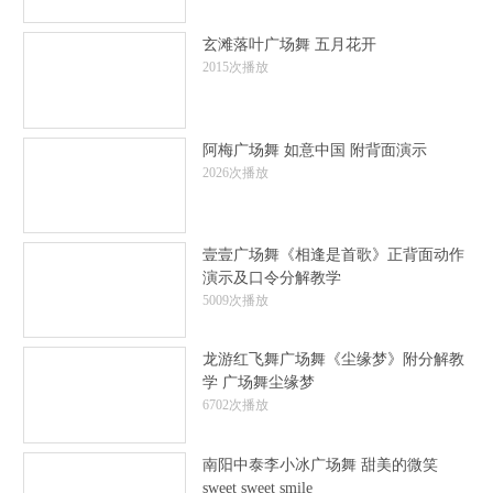
玄滩落叶广场舞 五月花开
2015次播放
阿梅广场舞 如意中国 附背面演示
2026次播放
壹壹广场舞《相逢是首歌》正背面动作
演示及口令分解教学
5009次播放
龙游红飞舞广场舞《尘缘梦》附分解教
学 广场舞尘缘梦
6702次播放
南阳中泰李小冰广场舞 甜美的微笑
sweet sweet smile