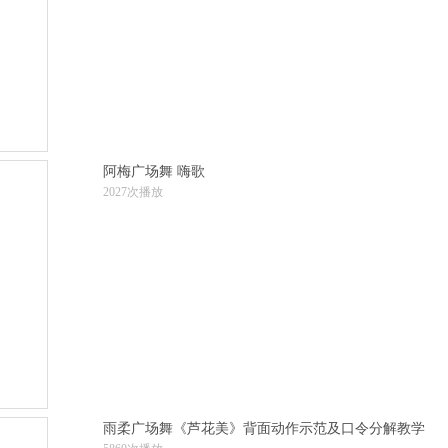
阿梅广场舞 嗨歌
2027次播放
雨柔广场舞《芦花美》背面动作示范及口令分解教学