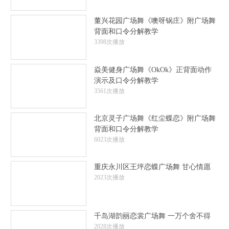
董兴花园广场舞《噢呀锅庄》附广场舞
背面和口令分解教学
3398次播放
焱美健身广场舞《OkOk》正背面动作
演示及口令分解教学
3561次播放
北京灵子广场舞《红尘蝶恋》附广场舞
背面和口令分解教学
6023次播放
重庆永川区王坪恋蝶广场舞 甘心情愿
2023次播放
千岛湖韵丽恋裳广场舞 一万个舍不得
2028次播放