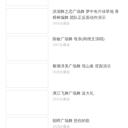
洪湖舞之恋广场舞 梦中有片绿草地 香
樟树编舞 团队正反面动作演示
5916次播放
陈敏广场舞 母亲(阎维文演唱)
2067次播放
黎塘泽美广场舞 瑶山春 背面演示
2030次播放
漓江飞舞广场舞 送大礼
2041次播放
朝晖广场舞 想你的歌
2020次播放